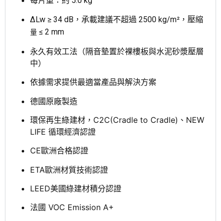
每片重：約 5.0 kg
∆Lw ≥ 34 dB，承載建議不超過 2500 kg
/m
²，
壓縮
≤ 2 mm
量
永久有效工法（隔音墊置於裸樓板與水泥砂漿壓層
中）
依據需求提供最適當產品與解決方案
德國原廠製造
環保再生綠建材，C2C(Cradle to Cradle)、NEW
LIFE 循環經濟認證
CE歐洲合格認證
ETA歐洲材質技術認證
LEED美國綠建材積分認證
法國 VOC Emission A+