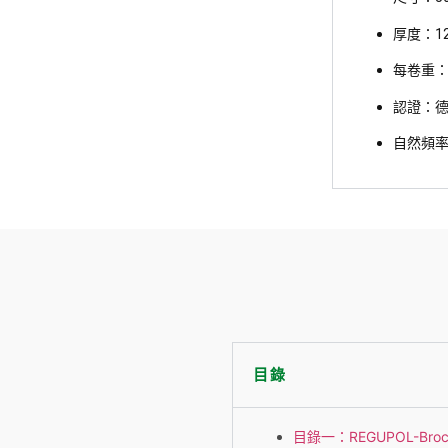
厚度：
1
每卷重：6.
認證：
自然頻率低
目錄
目錄一：REGUPOL-Brochur