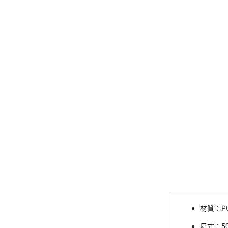
P
材質：
尺寸
：
5