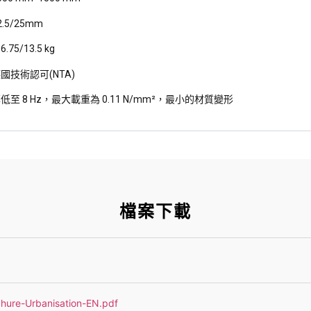
2.5/25mm
75/13.5 kg
德
國技術認可(NTA)
至 8 Hz，最大載重為 0.11 N/mm
²
，
最
小的材質變形
檔案下載
e-Urbanisation-EN.pdf