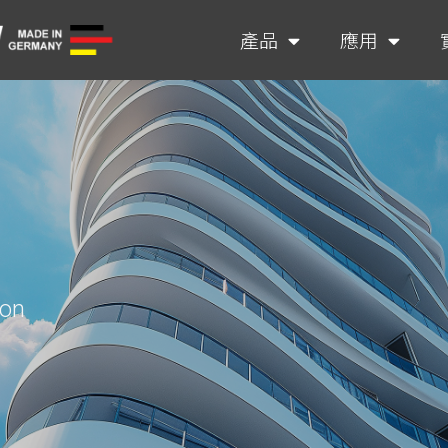
產品
應用
ion