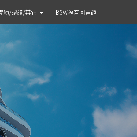
實績/認證/其它
BSW隔音圖書館