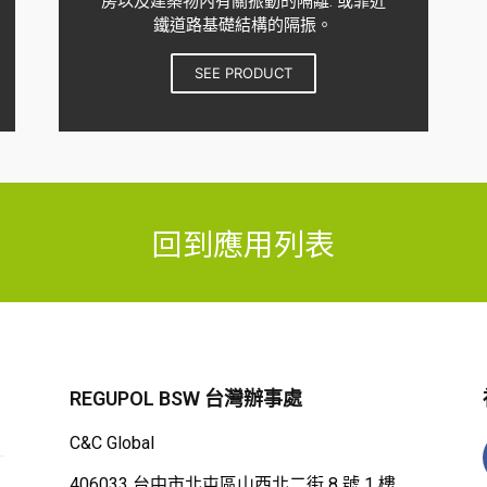
房以及建築物內有關振動的隔離. 或靠近
鐵道路基礎結構的隔振。
SEE PRODUCT
回到應用列表
REGUPOL BSW 台灣辦事處
C&C Global
406033 台中市北屯區山西北二街 8 號 1 樓